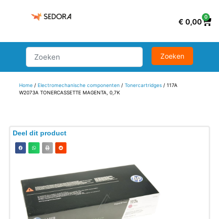
0
€
0,00
Home
/
Electromechanische componenten
/
Tonercartridges
/ 117A
W2073A TONERCASSETTE MAGENTA, 0,7K
Deel dit product