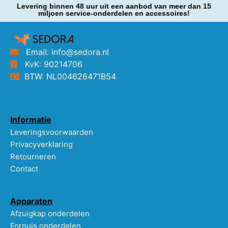
Levering binnen 48 uur uit een aanbod van meer dan 15
miljoen service-onderdelen en accessoires!
Email: info@sedora.nl
KvK: 90214706
BTW: NL004626471B54
Informatie
Leveringsvoorwaarden
Privacyverklaring
Retourneren
Contact
Apparaten
Afzuigkap onderdelen
Fornuis onderdelen