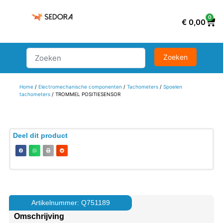
0
€
0,00
Home
/
Electromechanische componenten
/
Tachometers
/
Spoelen
tachometers
/ TROMMEL POSITIESENSOR
Deel dit product
Artikelnummer: Q751189
Omschrijving