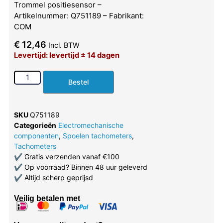
Trommel positiesensor –
Artikelnummer: Q751189 – Fabrikant:
COM
€
12,46
Incl. BTW
Levertijd: levertijd ± 14 dagen
Bestel
SKU
Q751189
Categorieën
Electromechanische
componenten
,
Spoelen tachometers
,
Tachometers
✔
Gratis verzenden vanaf €100
✔
Op voorraad? Binnen 48 uur geleverd
✔
Altijd scherp geprijsd
Veilig betalen met