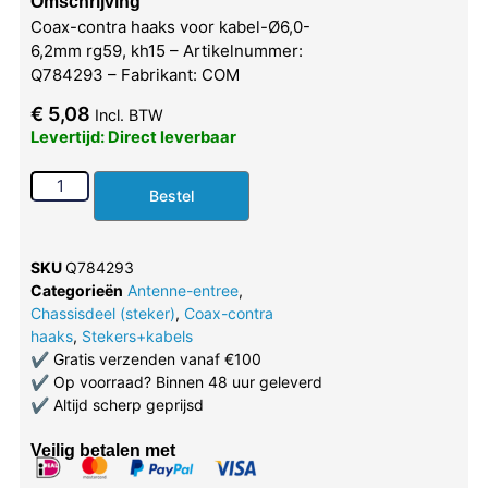
Omschrijving
Coax-contra haaks voor kabel-Ø6,0-
6,2mm rg59, kh15 – Artikelnummer:
Q784293 – Fabrikant: COM
€
5,08
Incl. BTW
Levertijd: Direct leverbaar
Bestel
SKU
Q784293
Categorieën
Antenne-entree
,
Chassisdeel (steker)
,
Coax-contra
haaks
,
Stekers+kabels
✔
Gratis verzenden vanaf €100
✔
Op voorraad? Binnen 48 uur geleverd
✔
Altijd scherp geprijsd
Veilig betalen met