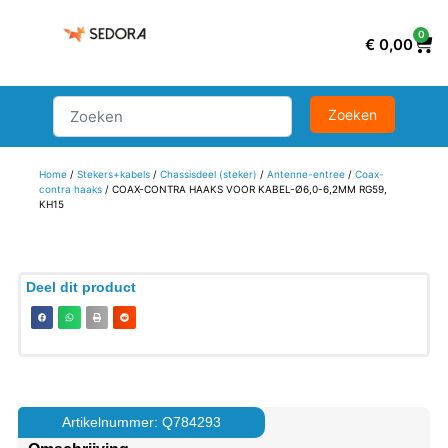
0
€
0,00
Home
/
Stekers+kabels
/
Chassisdeel (steker)
/
Antenne-entree
/
Coax-
contra haaks
/ COAX-CONTRA HAAKS VOOR KABEL-Ø6,0-6,2MM RG59,
KH15
Deel dit product
Artikelnummer: Q784293