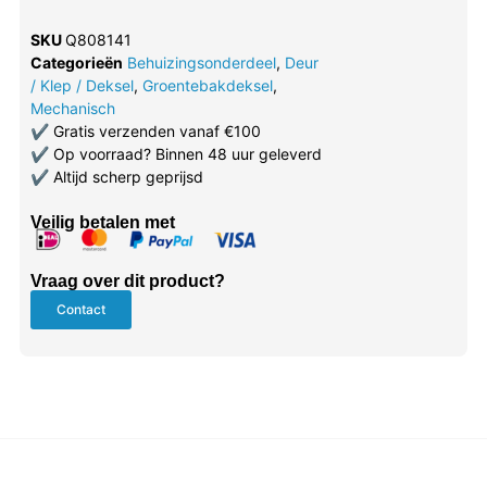
SKU
Q808141
Categorieën
Behuizingsonderdeel
,
Deur
/ Klep / Deksel
,
Groentebakdeksel
,
Mechanisch
✔
Gratis verzenden vanaf €100
✔
Op voorraad? Binnen 48 uur geleverd
✔
Altijd scherp geprijsd
Veilig betalen met
Vraag over dit product?
Contact