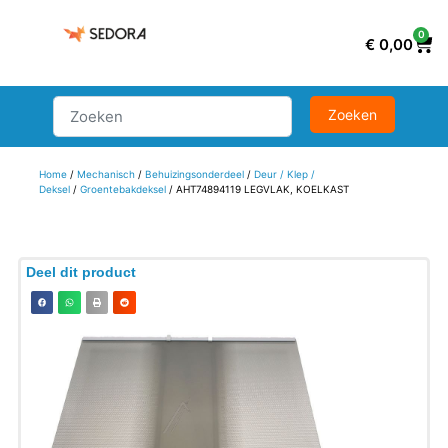
0
€
0,00
Home
/
Mechanisch
/
Behuizingsonderdeel
/
Deur / Klep /
Deksel
/
Groentebakdeksel
/ AHT74894119 LEGVLAK, KOELKAST
Deel dit product