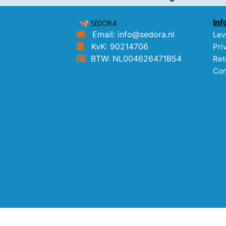
Inf
Email: info@sedora.nl
Lev
KvK: 90214706
Pri
BTW: NL004626471B54
Ret
Con