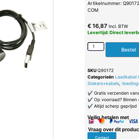
Artikelnummer: Q90172 
COM
€
16,87
Incl. BTW
Levertijd: Direct lever
Bestel
SKU
Q90172
Categorieën
Laadkabel
Stekers+kabels
,
Voeding
✔
Gratis verzenden van
✔
Op voorraad? Binnen 
✔
Altijd scherp geprijsd
Veilig betalen met
Vraag over dit produc
Contact