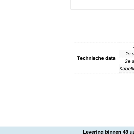
1e 
Technische data
2e s
Kabell
Levering binnen 48 u