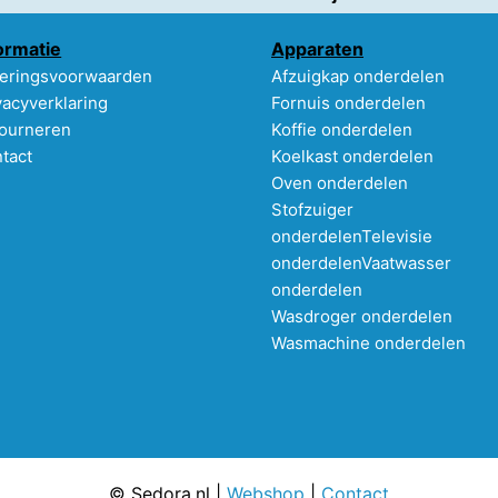
ormatie
Apparaten
eringsvoorwaarden
Afzuigkap onderdelen
vacyverklaring
Fornuis onderdelen
ourneren
Koffie onderdelen
tact
Koelkast onderdelen
Oven onderdelen
Stofzuiger
onderdelen
Televisie
onderdelen
Vaatwasser
onderdelen
Wasdroger onderdelen
Wasmachine onderdelen
© Sedora.nl |
Webshop
|
Contact