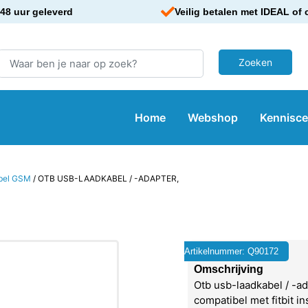
48 uur geleverd
Veilig betalen met IDEAL of 
Home
Webshop
Kennisc
bel GSM
/ OTB USB-LAADKABEL / -ADAPTER,
Artikelnummer: Q90172
Omschrijving
Otb usb-laadkabel / -ad
compatibel met fitbit in