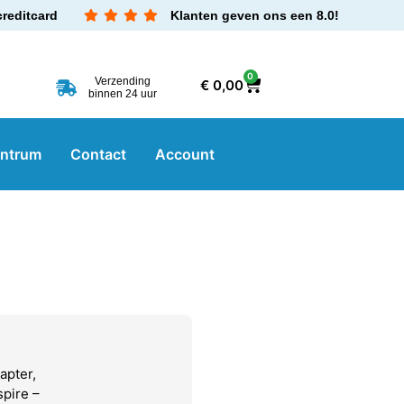
creditcard
Klanten geven ons een 8.0!
0
Verzending
€
0,00
binnen 24 uur
entrum
Contact
Account
apter,
spire –