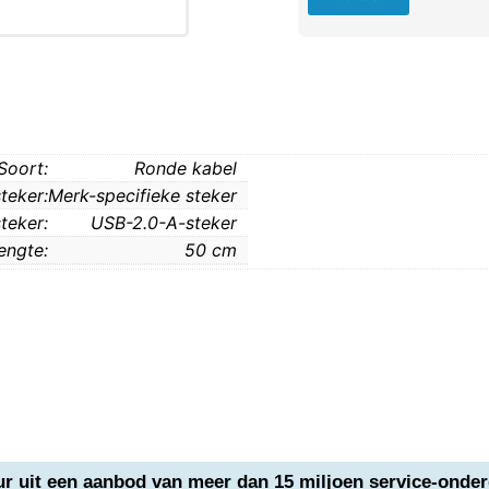
Soort:
Ronde kabel
steker:
Merk-specifieke steker
teker:
USB-2.0-A-steker
engte:
50 cm
ur uit een aanbod van meer dan 15 miljoen service-onder