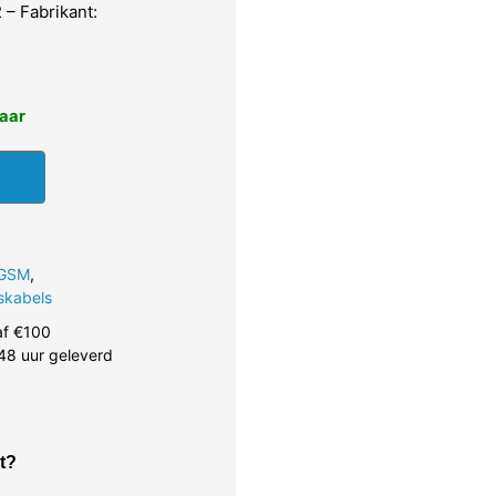
– Fabrikant:
baar
 GSM
,
skabels
af €100
48 uur geleverd
t?