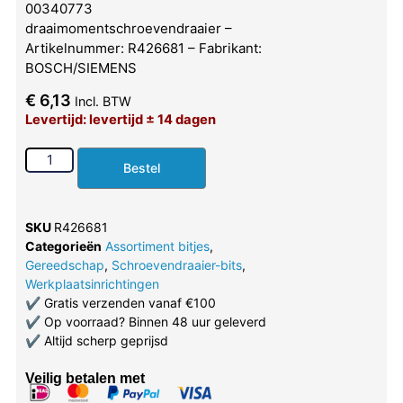
00340773
draaimomentschroevendraaier –
Artikelnummer: R426681 – Fabrikant:
BOSCH/SIEMENS
€
6,13
Incl. BTW
Levertijd: levertijd ± 14 dagen
Bestel
SKU
R426681
Categorieën
Assortiment bitjes
,
Gereedschap
,
Schroevendraaier-bits
,
Werkplaatsinrichtingen
✔
Gratis verzenden vanaf €100
✔
Op voorraad? Binnen 48 uur geleverd
✔
Altijd scherp geprijsd
Veilig betalen met