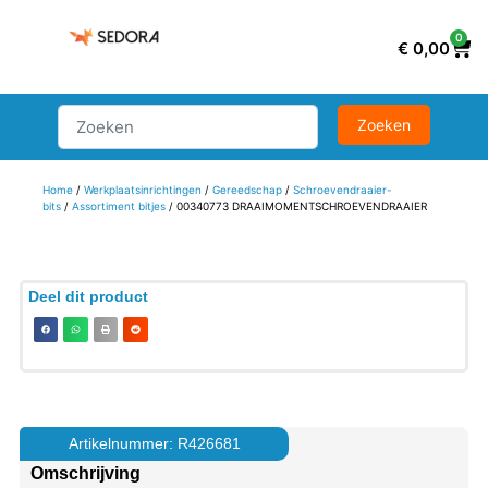
0
€
0,00
Home
/
Werkplaatsinrichtingen
/
Gereedschap
/
Schroevendraaier-
bits
/
Assortiment bitjes
/ 00340773 DRAAIMOMENTSCHROEVENDRAAIER
Deel dit product
Artikelnummer: R426681
Omschrijving