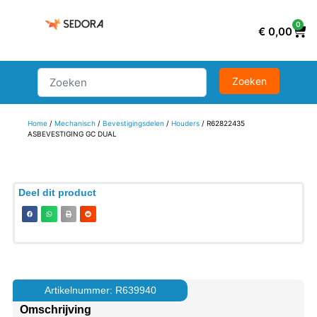
0
€
0,00
Home
/
Mechanisch
/
Bevestigingsdelen
/
Houders
/ R62822435
ASBEVESTIGING GC DUAL
Deel dit product
Artikelnummer: R639940
Omschrijving