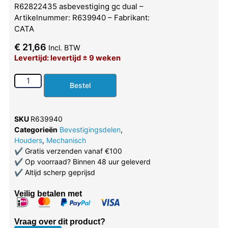
R62822435 asbevestiging gc dual –
Artikelnummer: R639940 – Fabrikant:
CATA
€
21,66
Incl. BTW
Levertijd: levertijd ± 9 weken
Bestel
SKU
R639940
Categorieën
Bevestigingsdelen
,
Houders
,
Mechanisch
✔
Gratis verzenden vanaf €100
✔
Op voorraad? Binnen 48 uur geleverd
✔
Altijd scherp geprijsd
Veilig betalen met
Vraag over dit product?