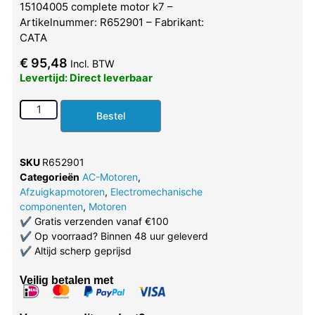
15104005 complete motor k7 –
Artikelnummer: R652901 – Fabrikant:
CATA
€
95,48
Incl. BTW
Levertijd: Direct leverbaar
Bestel
SKU
R652901
Categorieën
AC-Motoren
,
Afzuigkapmotoren
,
Electromechanische
componenten
,
Motoren
✔
Gratis verzenden vanaf €100
✔
Op voorraad? Binnen 48 uur geleverd
✔
Altijd scherp geprijsd
Veilig betalen met