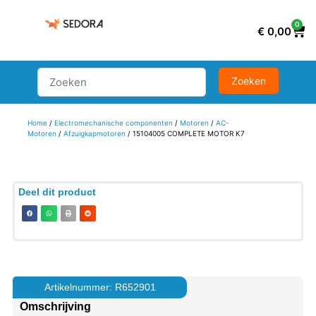
0
€
0,00
Home
/
Electromechanische componenten
/
Motoren
/
AC-
Motoren
/
Afzuigkapmotoren
/ 15104005 COMPLETE MOTOR K7
Deel dit product
Artikelnummer: R652901
Omschrijving