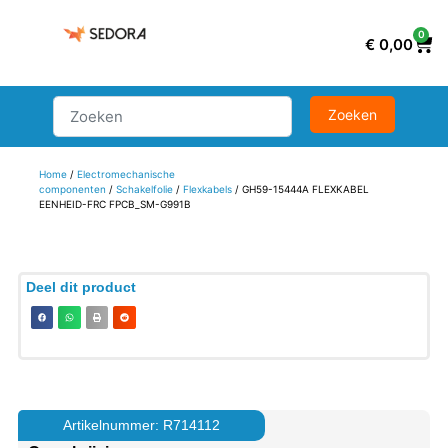
0
€
0,00
Home
/
Electromechanische
componenten
/
Schakelfolie
/
Flexkabels
/ GH59-15444A FLEXKABEL
EENHEID-FRC FPCB_SM-G991B
Deel dit product
Artikelnummer: R714112