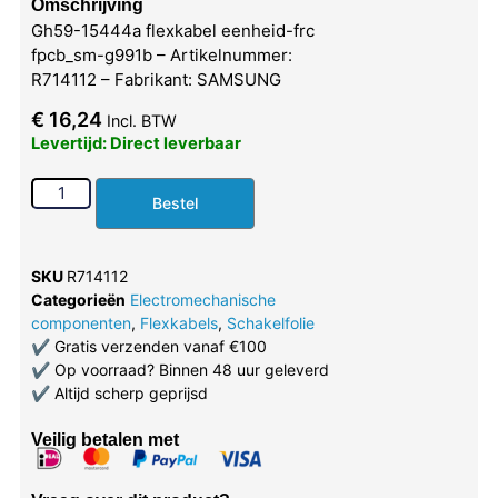
Omschrijving
Gh59-15444a flexkabel eenheid-frc
fpcb_sm-g991b – Artikelnummer:
R714112 – Fabrikant: SAMSUNG
€
16,24
Incl. BTW
Levertijd: Direct leverbaar
Bestel
SKU
R714112
Categorieën
Electromechanische
componenten
,
Flexkabels
,
Schakelfolie
✔
Gratis verzenden vanaf €100
✔
Op voorraad? Binnen 48 uur geleverd
✔
Altijd scherp geprijsd
Veilig betalen met