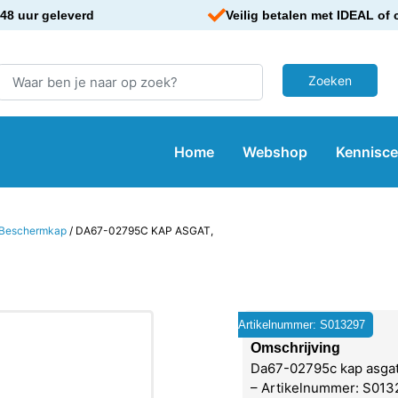
48 uur geleverd
Veilig betalen met IDEAL of 
Home
Webshop
Kennisc
Beschermkap
/ DA67-02795C KAP ASGAT,
Artikelnummer: S013297
Omschrijving
Da67-02795c kap asgat,
– Artikelnummer: S013