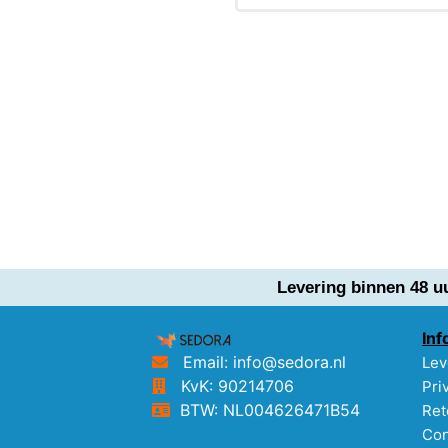
Levering binnen 48 u
Inf
Email: info@sedora.nl
Lev
KvK: 90214706
Pri
BTW: NL004626471B54
Ret
Con