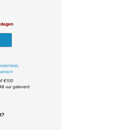
4 dagen
onderdeel
,
anisch
af €100
48 uur geleverd
t?