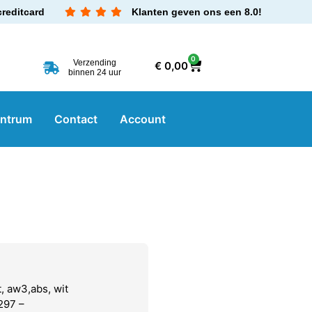
creditcard
Klanten geven ons een 8.0!
0
Verzending
€
0,00
binnen 24 uur
entrum
Contact
Account
 aw3,abs, wit
297 –