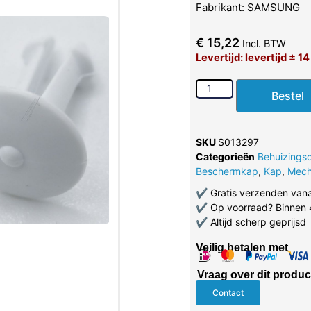
Fabrikant: SAMSUNG
€
15,22
Incl. BTW
Levertijd: levertijd ± 1
Bestel
SKU
S013297
Categorieën
Behuizings
Beschermkap
,
Kap
,
Mech
✔
Gratis verzenden van
✔
Op voorraad? Binnen 
✔
Altijd scherp geprijsd
Veilig betalen met
Vraag over dit produc
Contact