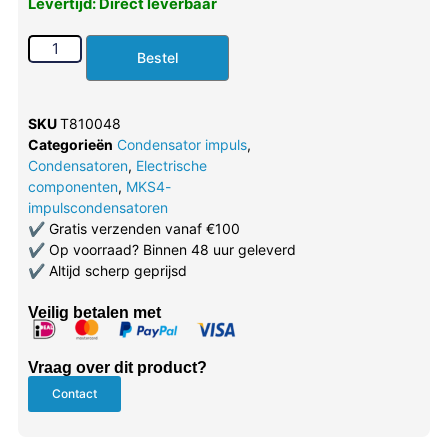
Levertijd: Direct leverbaar
Bestel
SKU
T810048
Categorieën
Condensator impuls
,
Condensatoren
,
Electrische
componenten
,
MKS4-
impulscondensatoren
✔
Gratis verzenden vanaf €100
✔
Op voorraad? Binnen 48 uur geleverd
✔
Altijd scherp geprijsd
Veilig betalen met
Vraag over dit product?
Contact