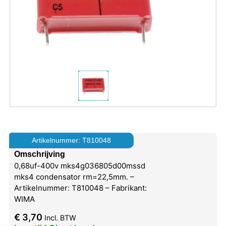
Artikelnummer: T810048
Omschrijving
0,68uf-400v mks4g036805d00mssd
mks4 condensator rm=22,5mm. –
Artikelnummer: T810048 – Fabrikant:
WIMA
€
3,70
Incl. BTW