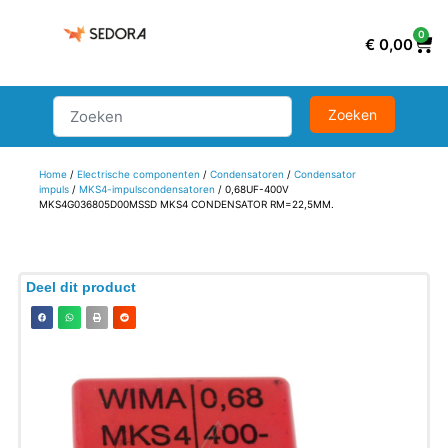
0
€
0,00
Home
/
Electrische componenten
/
Condensatoren
/
Condensator
impuls
/
MKS4-impulscondensatoren
/ 0,68UF-400V
MKS4G036805D00MSSD MKS4 CONDENSATOR RM=22,5MM.
Deel dit product