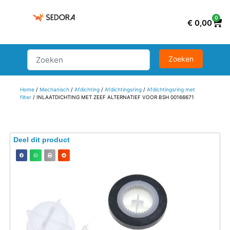
0
€
0,00
Home
/
Mechanisch
/
Afdichting
/
Afdichtingsring
/
Afdichtingsring met
filter
/ INLAATDICHTING MET ZEEF ALTERNATIEF VOOR BSH 00166671
Deel dit product