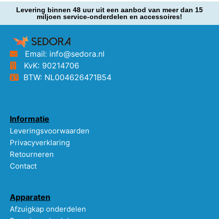
Levering binnen 48 uur uit een aanbod van meer dan 15
miljoen service-onderdelen en accessoires!
Email: info@sedora.nl
KvK: 90214706
BTW: NL004626471B54
Informatie
Leveringsvoorwaarden
Privacyverklaring
Retourneren
Contact
Apparaten
Afzuigkap onderdelen