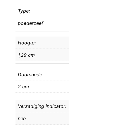
Type:
poederzeef
Hoogte:
1,29 cm
Doorsnede:
2 cm
Verzadiging indicator:
nee