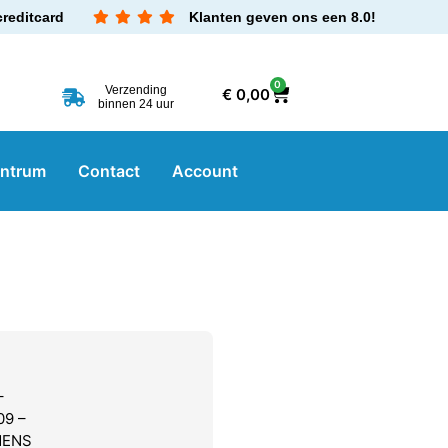
creditcard
Klanten geven ons een 8.0!
0
Verzending
€
0,00
binnen 24 uur
entrum
Contact
Account
–
09 –
MENS