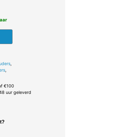
baar
uders
,
ers
,
af €100
48 uur geleverd
t?