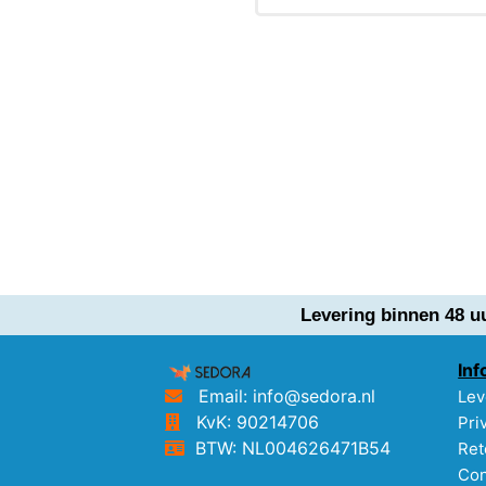
Levering binnen 48 u
Inf
Email: info@sedora.nl
Lev
KvK: 90214706
Pri
BTW: NL004626471B54
Ret
Con