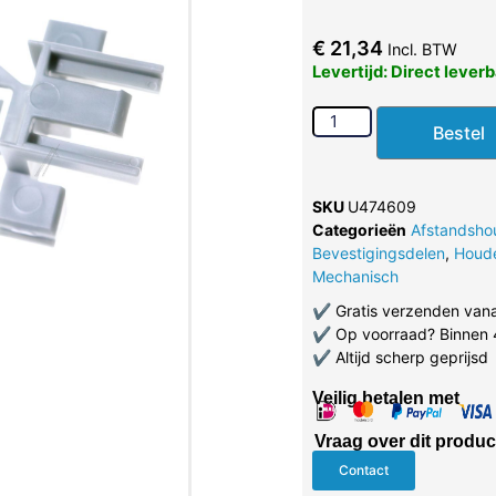
€
21,34
Incl. BTW
Levertijd: Direct lever
Bestel
SKU
U474609
Categorieën
Afstandsho
Bevestigingsdelen
,
Houd
Mechanisch
✔
Gratis verzenden van
✔
Op voorraad? Binnen 
✔
Altijd scherp geprijsd
Veilig betalen met
Vraag over dit produc
Contact