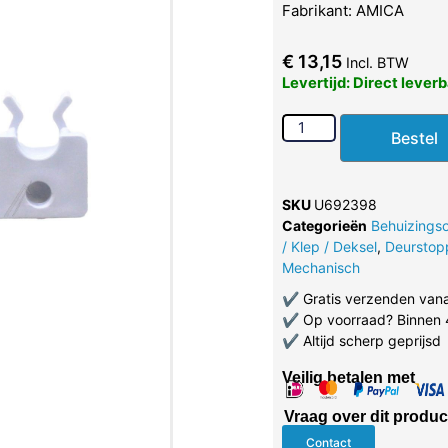
Fabrikant: AMICA
€
13,15
Incl. BTW
Levertijd: Direct lever
Bestel
SKU
U692398
Categorieën
Behuizings
/ Klep / Deksel
,
Deurstop
Mechanisch
✔
Gratis verzenden van
✔
Op voorraad? Binnen 
✔
Altijd scherp geprijsd
Veilig betalen met
Vraag over dit produc
Contact