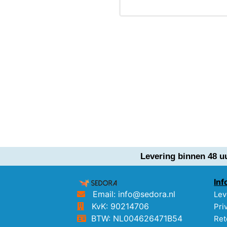
Levering binnen 48 u
Inf
Email: info@sedora.nl
Lev
KvK: 90214706
Pri
BTW: NL004626471B54
Ret