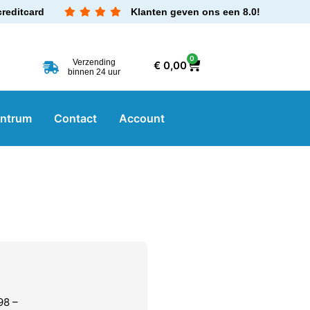
creditcard
Klanten geven ons een 8.0!
0
Verzending
€
0,00
binnen 24 uur
entrum
Contact
Account
98 –