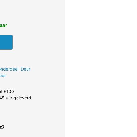
baar
onderdeel
,
Deur
per
,
af €100
48 uur geleverd
t?