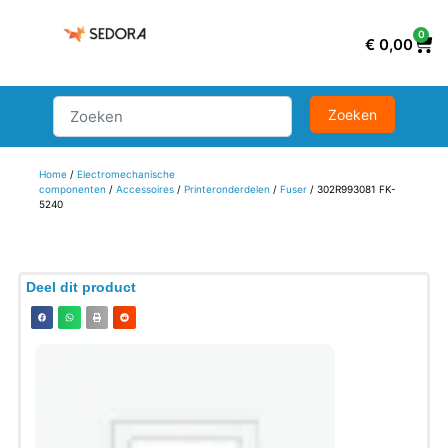
0
€
0,00
Home
/
Electromechanische
componenten
/
Accessoires
/
Printeronderdelen
/
Fuser
/ 302R993081 FK-
5240
Deel dit product