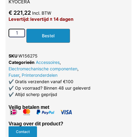
KYOCERA
€
221,22
Incl. BTW
Levertijd: levertijd ± 14 dagen
Bestel
SKU
W156275
Categorieën
Accessoires
,
Electromechanische componenten
,
Fuser
,
Printeronderdelen
✔
Gratis verzenden vanaf €100
✔
Op voorraad? Binnen 48 uur geleverd
✔
Altijd scherp geprijsd
Veilig betalen met
Vraag over dit product?
Contact