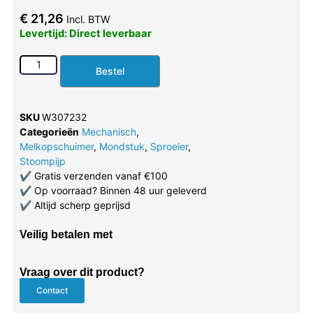
€
21,26
Incl. BTW
Levertijd: Direct leverbaar
Bestel
SKU
W307232
Categorieën
Mechanisch
,
Melkopschuimer
,
Mondstuk
,
Sproeier
,
Stoompijp
✔
Gratis verzenden vanaf €100
✔
Op voorraad? Binnen 48 uur geleverd
✔
Altijd scherp geprijsd
Veilig betalen met
Vraag over dit product?
Contact