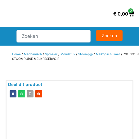
0
€
0,00
Home
/
Mechanisch
/
Sproeier
/
Mondstuk
/
Stoompijp
/
Melkopschuimer
/ 73132315
STOOMPIJPJE MELKRESERVOIR
Deel dit product