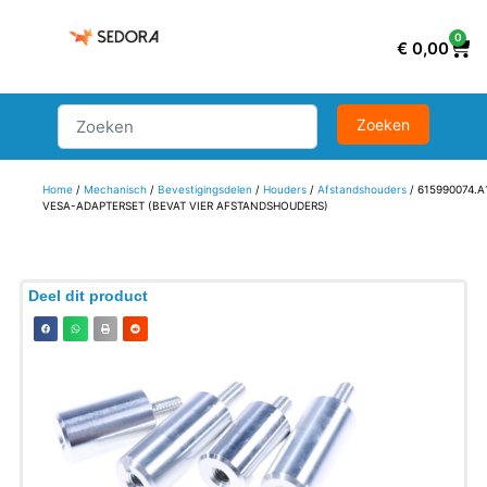
0
€
0,00
Home
/
Mechanisch
/
Bevestigingsdelen
/
Houders
/
Afstandshouders
/ 615990074.A
VESA-ADAPTERSET (BEVAT VIER AFSTANDSHOUDERS)
Deel dit product