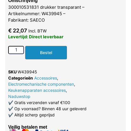
Omschrijving
300010531831 drukker transparant –
Artikelnummer: W439945 –
Fabrikant: SAECO
€
22,07
Incl. BTW
Levertijd: Direct leverbaar
Bestel
SKU
W439945
Categorieën
Accessoires
,
Electromechanische componenten
,
Keukenapparaten accessoires
,
Naduwstop
✔
Gratis verzenden vanaf €100
✔
Op voorraad? Binnen 48 uur geleverd
✔
Altijd scherp geprijsd
Veilig betalen met