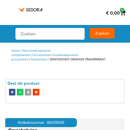
0
€
0,00
Home
/
Electromechanische
componenten
/
Accessoires
/
Keukenapparaten
accessoires
/
Naduwstop
/ 300010531831 DRUKKER TRANSPARANT
Deel dit product
Artikelnummer: W439945