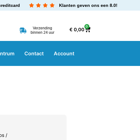
creditcard
Klanten geven ons een 8.0!
0
Verzending
€
0,00
binnen 24 uur
entrum
Contact
Account
os /