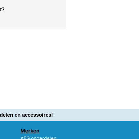
t?
delen en accessoires!
Merken
AEG onderdelen