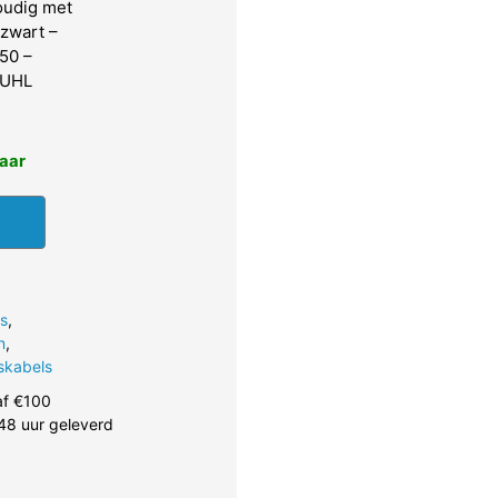
oudig met
 zwart –
50 –
TUHL
baar
s
,
n
,
skabels
af €100
48 uur geleverd