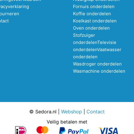
vacyverklaring
Fornuis onderdelen
ourneren
Koffie onderdelen
tact
Koelkast onderdelen
Oven onderdelen
Stofzuiger
onderdelen
Televisie
onderdelen
Vaatwasser
onderdelen
Wasdroger onderdelen
Wasmachine onderdelen
© Sedora.nl |
Webshop
|
Contact
Veilig betalen met