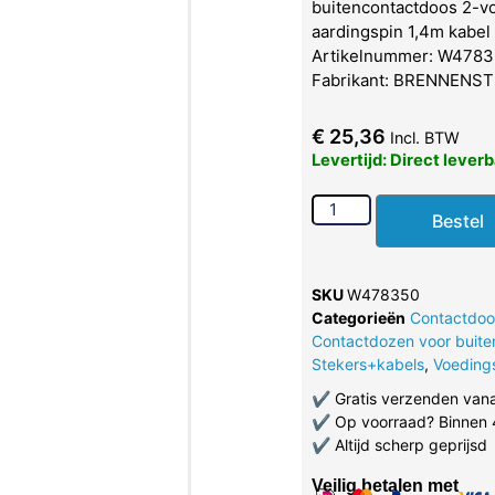
buitencontactdoos 2-v
aardingspin 1,4m kabel
Artikelnummer: W4783
Fabrikant: BRENNENS
€
25,36
Incl. BTW
Levertijd: Direct lever
Bestel
SKU
W478350
Categorieën
Contactdoo
Contactdozen voor buite
Stekers+kabels
,
Voeding
✔
Gratis verzenden van
✔
Op voorraad? Binnen 
✔
Altijd scherp geprijsd
Veilig betalen met