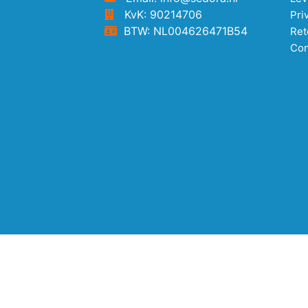
KvK: 90214706
Pri
BTW: NL004626471B54
Ret
Con