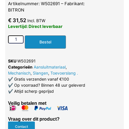
Artikelnummer: W502691 – Fabrikant:
BITRON
€
31,52
Incl. BTW
Levertijd: Direct leverbaar
Bestel
SKU
W502691
Categorieën
Aansluitmateriaal
,
Mechanisch
,
Slangen
,
Toevoerslang .
✔
Gratis verzenden vanaf €100
✔
Op voorraad? Binnen 48 uur geleverd
✔
Altijd scherp geprijsd
Veilig betalen met
Vraag over dit product?
Contact