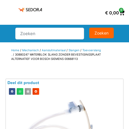
0
€
0,00
Home
/
Mechanisch
/
Aansluitmateriaal
/
Slangen
/
Toevoerslang
.
/ 30880247 WATERBLOK SLANG ZONDER BEVESTIGINGSPLAAT
ALTERNATIEF VOOR BOSCH SIEMENS 00668113
Deel dit product