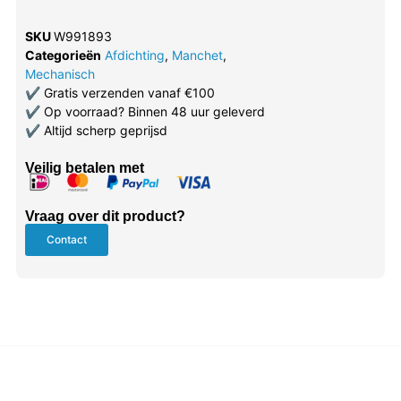
SKU
W991893
Categorieën
Afdichting
,
Manchet
,
Mechanisch
✔
Gratis verzenden vanaf €100
✔
Op voorraad? Binnen 48 uur geleverd
✔
Altijd scherp geprijsd
Veilig betalen met
Vraag over dit product?
Contact