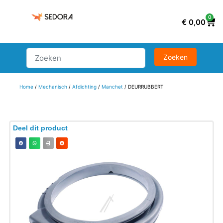
0
€
0,00
Home
/
Mechanisch
/
Afdichting
/
Manchet
/ DEURRUBBERT
Deel dit product