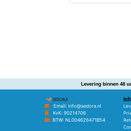
Levering binnen 48 u
Inf
Email: info@sedora.nl
Lev
KvK: 90214706
Pri
BTW: NL004626471B54
Ret
Con