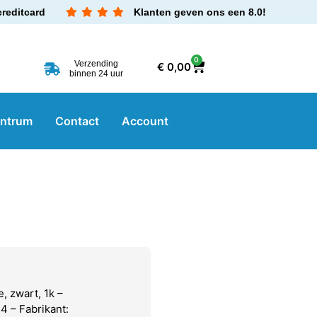
creditcard
Klanten geven ons een 8.0!
0
Verzending
€
0,00
binnen 24 uur
entrum
Contact
Account
, zwart, 1k –
 – Fabrikant: