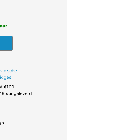
baar
hanische
ridges
af €100
48 uur geleverd
t?