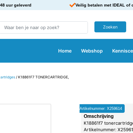
48 uur geleverd
Veilig betalen met IDEAL of 
Home
Webshop
Kennisc
artridges
/ K18861F7 TONERCARTRIDGE,
Artikelnummer: X259614
Omschrijving
K18861f7 tonercartridge
Artikelnummer: X259614