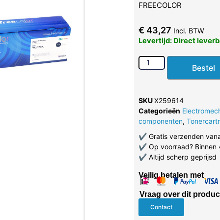
FREECOLOR
€
43,27
Incl. BTW
Levertijd: Direct lever
Bestel
SKU
X259614
Categorieën
Electromec
componenten
,
Tonercart
✔
Gratis verzenden van
✔
Op voorraad? Binnen 
✔
Altijd scherp geprijsd
Veilig betalen met
Vraag over dit produc
Contact