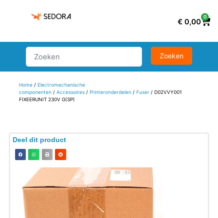
0
€
0,00
Home
/
Electromechanische
componenten
/
Accessoires
/
Printeronderdelen
/
Fuser
/ D02VVY001
FIXEERUNIT 230V G(SP)
Deel dit product