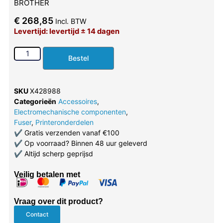
BROTHER
€
268,85
Incl. BTW
Levertijd: levertijd ± 14 dagen
Bestel
SKU
X428988
Categorieën
Accessoires
,
Electromechanische componenten
,
Fuser
,
Printeronderdelen
✔
Gratis verzenden vanaf €100
✔
Op voorraad? Binnen 48 uur geleverd
✔
Altijd scherp geprijsd
Veilig betalen met
Vraag over dit product?
Contact