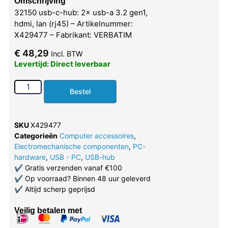
Omschrijving
32150 usb-c-hub: 2× usb-a 3.2 gen1,
hdmi, lan (rj45) – Artikelnummer:
X429477 – Fabrikant: VERBATIM
€
48,29
Incl. BTW
Levertijd: Direct leverbaar
Bestel
SKU
X429477
Categorieën
Computer accessoires
,
Electromechanische componenten
,
PC-
hardware
,
USB - PC
,
USB-hub
✔
Gratis verzenden vanaf €100
✔
Op voorraad? Binnen 48 uur geleverd
✔
Altijd scherp geprijsd
Veilig betalen met