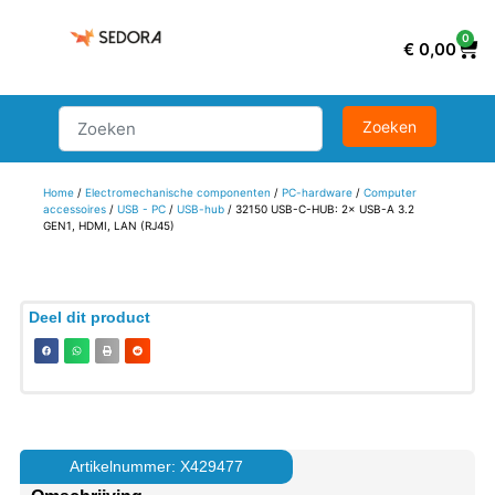
0
€
0,00
Home
/
Electromechanische componenten
/
PC-hardware
/
Computer
accessoires
/
USB - PC
/
USB-hub
/ 32150 USB-C-HUB: 2× USB-A 3.2
GEN1, HDMI, LAN (RJ45)
Deel dit product
Artikelnummer: X429477