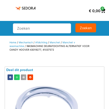
0
€
0,00
Home
/
Mechanisch
/
Afdichting
/
Manchet
/
Manchet v
wasmachine
/ WASMACHINE DEURAFDICHTING ALTERNATIEF VOOR
CANDY HOOVER 43019277, 41037572
Deel dit product