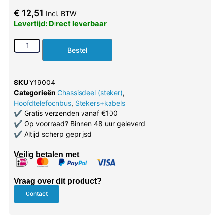
€
12,51
Incl. BTW
Levertijd: Direct leverbaar
Bestel
SKU
Y19004
Categorieën
Chassisdeel (steker)
,
Hoofdtelefoonbus
,
Stekers+kabels
✔
Gratis verzenden vanaf €100
✔
Op voorraad? Binnen 48 uur geleverd
✔
Altijd scherp geprijsd
Veilig betalen met
Vraag over dit product?
Contact