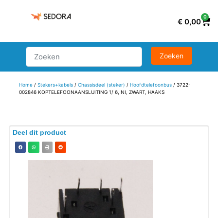
0
€
0,00
Home
/
Stekers+kabels
/
Chassisdeel (steker)
/
Hoofdtelefoonbus
/ 3722-
002846 KOPTELEFOONAANSLUITING 1/ 6, NI, ZWART, HAAKS
Deel dit product