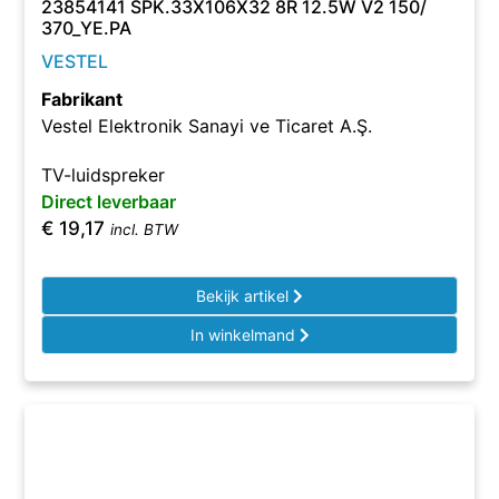
23854141 SPK.33X106X32 8R 12.5W V2 150/
370_YE.PA
VESTEL
Fabrikant
Vestel Elektronik Sanayi ve Ticaret A.Ş.
TV-luidspreker
Direct leverbaar
€
19,17
incl. BTW
Bekijk artikel
In winkelmand