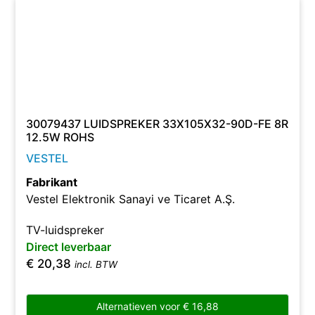
30079437 LUIDSPREKER 33X105X32-90D-FE 8R
12.5W ROHS
VESTEL
Fabrikant
Vestel Elektronik Sanayi ve Ticaret A.Ş.
TV-luidspreker
Direct leverbaar
€
20,38
incl. BTW
Alternatieven voor
€
16,88