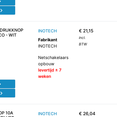
d
WDRUKKNOP
INOTECH
€
21,15
O - WIT
incl.
Fabrikant
BTW
INOTECH
Netschakelaars
opbouw
levertijd ± 7
weken
d
OP 10A
INOTECH
€
26,04