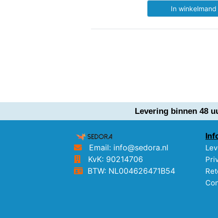
In winkelman
Levering binnen 48 u
Inf
Email: info@sedora.nl
Lev
KvK: 90214706
Pri
BTW: NL004626471B54
Ret
Con