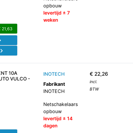
opbouw
levertijd ± 7
weken
€
21,63
d
ENT 10A
INOTECH
€
22,26
TO VULCO -
incl.
Fabrikant
BTW
INOTECH
Netschakelaars
opbouw
levertijd ± 14
dagen