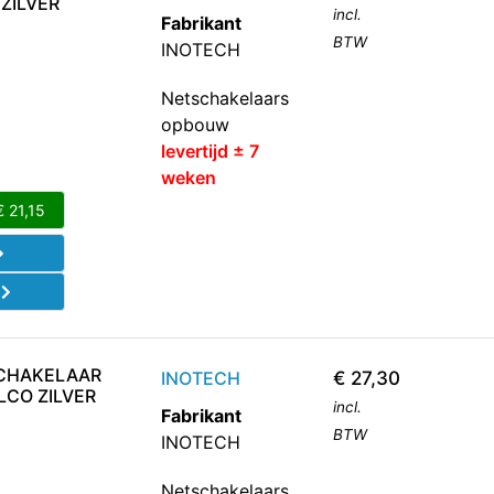
ZILVER
incl.
Fabrikant
BTW
INOTECH
Netschakelaars
opbouw
levertijd ± 7
weken
€
21,15
d
SCHAKELAAR
INOTECH
€
27,30
LCO ZILVER
incl.
Fabrikant
BTW
INOTECH
Netschakelaars