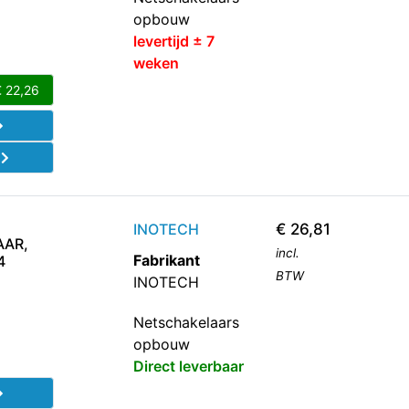
opbouw
levertijd ± 7
weken
€
22,26
d
INOTECH
€
26,81
AR,
incl.
Fabrikant
4
BTW
INOTECH
Netschakelaars
opbouw
Direct leverbaar