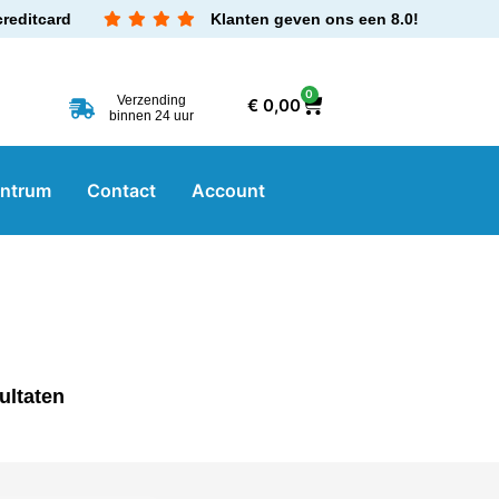
creditcard
Klanten geven ons een 8.0!
0
Verzending
€
0,00
binnen 24 uur
entrum
Contact
Account
ultaten