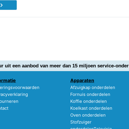
d
ur uit een aanbod van meer dan 15 miljoen service-onder
ormatie
Apparaten
eringsvoorwaarden
Afzuigkap onderdelen
vacyverklaring
Fornuis onderdelen
ourneren
Koffie onderdelen
tact
Koelkast onderdelen
Oven onderdelen
Stofzuiger
onderdelen
Televisie