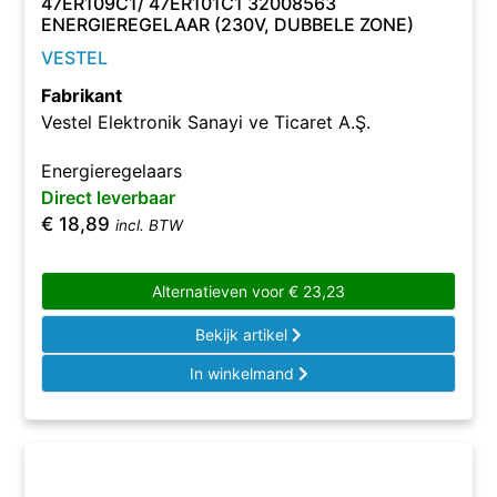
47ER109C1/ 47ER101C1 32008563
ENERGIEREGELAAR (230V, DUBBELE ZONE)
VESTEL
Fabrikant
Vestel Elektronik Sanayi ve Ticaret A.Ş.
Energieregelaars
Direct leverbaar
€
18,89
incl. BTW
Alternatieven voor
€
23,23
Bekijk artikel
In winkelmand