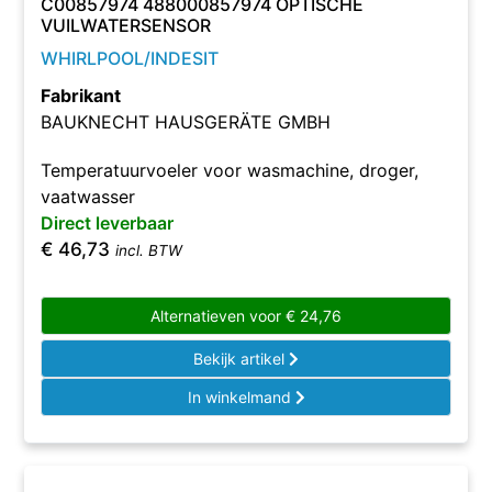
C00857974 488000857974 OPTISCHE
VUILWATERSENSOR
WHIRLPOOL/INDESIT
Fabrikant
BAUKNECHT HAUSGERÄTE GMBH
Temperatuurvoeler voor wasmachine, droger,
vaatwasser
Direct leverbaar
€
46,73
incl. BTW
Alternatieven voor
€
24,76
Bekijk artikel
In winkelmand