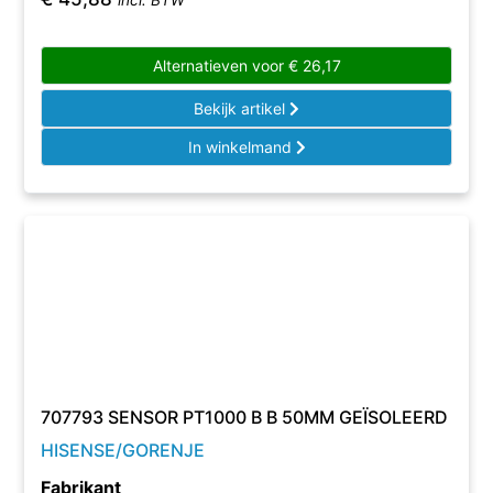
incl. BTW
Alternatieven voor
€
26,17
Bekijk artikel
In winkelmand
707793 SENSOR PT1000 B B 50MM GEÏSOLEERD
HISENSE/GORENJE
Fabrikant