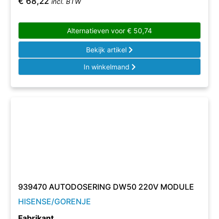
€
68,22
incl. BTW
Alternatieven voor
€
50,74
Bekijk artikel
In winkelmand
939470 AUTODOSERING DW50 220V MODULE
HISENSE/GORENJE
Fabrikant