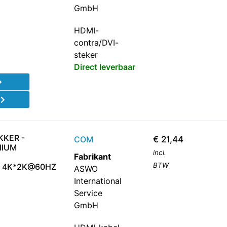
GmbH
HDMI-
contra/DVI-
steker
Direct leverbaar
d
KKER -
COM
€
21,44
NIUM
incl.
Fabrikant
BTW
G 4K*2K@60HZ
ASWO
International
Service
GmbH