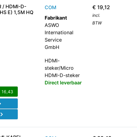
 / HDMI-D-
COM
€
19,12
HS E) 1,5M HQ
incl.
Fabrikant
BTW
ASWO
International
Service
GmbH
HDMI-
steker/Micro
HDMI-D-steker
Direct leverbaar
€
16,43
d