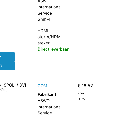
ASWO
International
Service
GmbH
HDMI-
steker/HDMI-
steker
Direct leverbaar
d
19POL. / DVI-
COM
€
16,52
POL.
incl.
Fabrikant
BTW
ASWO
International
Service