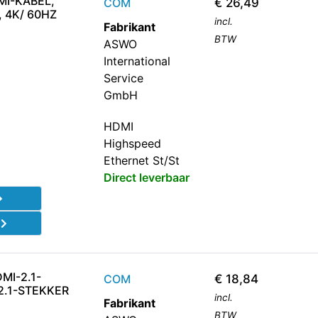
MI-KABEL,
COM
€
26,49
 4K/ 60HZ
incl.
Fabrikant
BTW
ASWO
International
Service
GmbH
HDMI
Highspeed
Ethernet St/St
Direct leverbaar
d
MI-2.1-
COM
€
18,84
2.1-STEKKER
incl.
Fabrikant
BTW