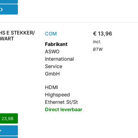
d
HS E STEKKER/
COM
€
13,96
ZWART
incl.
Fabrikant
BTW
ASWO
International
Service
GmbH
HDMI
Highspeed
Ethernet St/St
Direct leverbaar
€
23,98