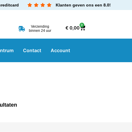
creditcard
Klanten geven ons een 8.0!
0
Verzending
€
0,00
binnen 24 uur
entrum
Contact
Account
ultaten