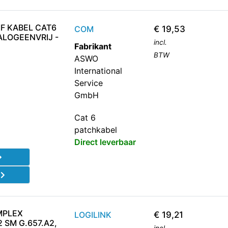
F KABEL CAT6
COM
€
19,53
HALOGEENVRIJ -
incl.
Fabrikant
BTW
ASWO
International
Service
GmbH
Cat 6
patchkabel
Direct leverbaar
d
MPLEX
LOGILINK
€
19,21
 SM G.657.A2,