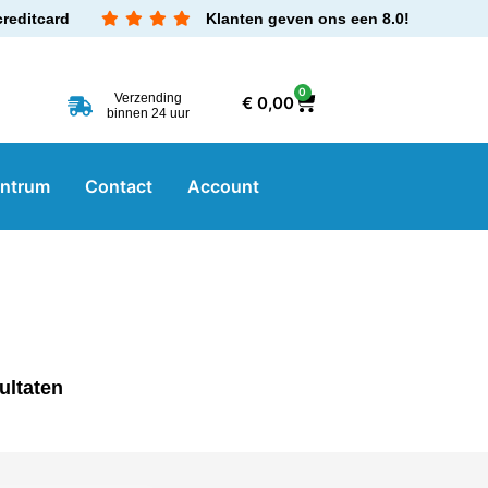
creditcard
Klanten geven ons een 8.0!
0
Verzending
€
0,00
binnen 24 uur
entrum
Contact
Account
ultaten