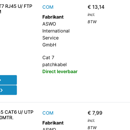
7 RJ45 U/ FTP
COM
€
13,14
M
incl.
Fabrikant
BTW
ASWO
International
Service
GmbH
Cat 7
patchkabel
Direct leverbaar
d
5 CAT6 U/ UTP
COM
€
7,99
,0MTR.
incl.
Fabrikant
BTW
ASWO