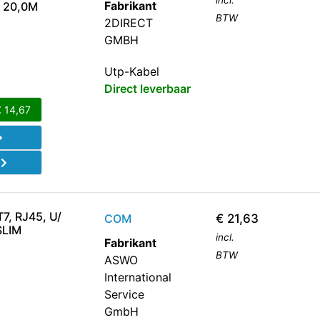
incl.
Fabrikant
 20,0M
BTW
2DIRECT
GMBH
Utp-Kabel
Direct leverbaar
€
14,67
d
, RJ45, U/
COM
€
21,63
SLIM
incl.
Fabrikant
BTW
ASWO
International
Service
GmbH