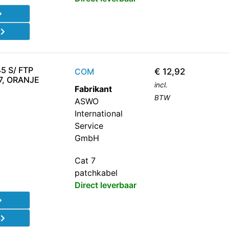
d
5 S/ FTP
COM
€
12,92
7, ORANJE
incl.
Fabrikant
BTW
ASWO
International
Service
GmbH
Cat 7
patchkabel
Direct leverbaar
d