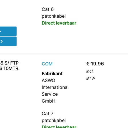
Cat 6
patchkabel
Direct leverbaar
d
5 S/ FTP
COM
€
19,96
JS 10MTR.
incl.
Fabrikant
BTW
ASWO
International
Service
GmbH
Cat 7
patchkabel
Direct leverbaar