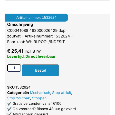
Artikelnummer: 1532624
Omschrijving
C00041088 482000026429 dop
zoutvat – Artikelnummer: 1532624 –
Fabrikant: WHIRLPOOL/INDESIT
€
25,41
Incl. BTW
Levertijd: Direct leverbaar
Bestel
SKU
1532624
Categorieën
Mechanisch
,
Stop afsluit
,
Stop zoutbak
,
Stoppen
✔
Gratis verzenden vanaf €100
✔
Op voorraad? Binnen 48 uur geleverd
✔
Altijd scherp geprijsd