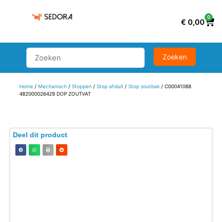
0
€
0,00
Home
/
Mechanisch
/
Stoppen
/
Stop afsluit
/
Stop zoutbak
/ C00041088
482000026429 DOP ZOUTVAT
Deel dit product