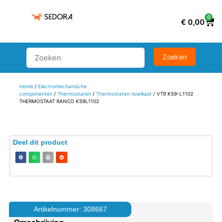
0
€
0,00
Home
/
Electromechanische
componenten
/
Thermostaten
/
Thermostaten-koelkast
/ VT9 K59-L1102
THERMOSTAAT RANCO K59L1102
Deel dit product
Artikelnummer: 308667