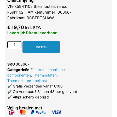
Omschrijving
Vt9 k59-l1102 thermostaat ranco
k59l1102 – Artikelnummer: 308667 –
Fabrikant: ROBERTSHAW
€
19,70
Incl. BTW
Levertijd: Direct leverbaar
Bestel
SKU
308667
Categorieën
Electromechanische
componenten
,
Thermostaten
,
Thermostaten-koelkast
✔
Gratis verzenden vanaf €100
✔
Op voorraad? Binnen 48 uur geleverd
✔
Altijd scherp geprijsd
Veilig betalen met