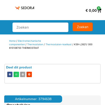
0
€
0,00
Home
/
Electromechanische
componenten
/
Thermostaten
/
Thermostaten-koelkast
/ K59-L2621/ 000
615108700 THERMOSTAAT
Deel dit product
Artikelnummer: 3794638