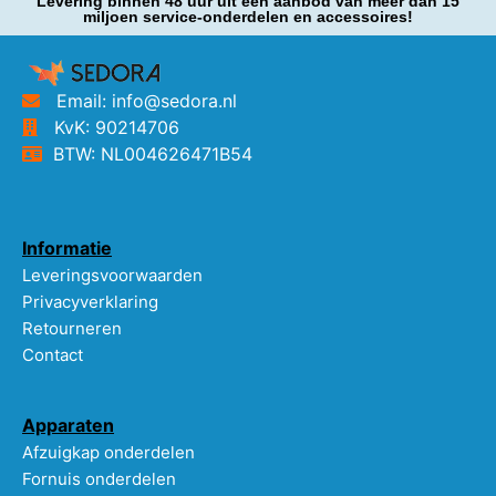
Levering binnen 48 uur uit een aanbod van meer dan 15
miljoen service-onderdelen en accessoires!
Email: info@sedora.nl
KvK: 90214706
BTW: NL004626471B54
Informatie
Leveringsvoorwaarden
Privacyverklaring
Retourneren
Contact
Apparaten
Afzuigkap onderdelen
Fornuis onderdelen