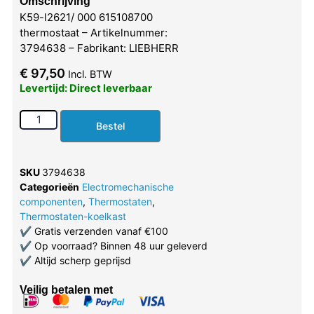
Omschrijving
K59-l2621/ 000 615108700
thermostaat – Artikelnummer:
3794638 – Fabrikant: LIEBHERR
€
97,50
Incl. BTW
Levertijd: Direct leverbaar
Bestel
SKU
3794638
Categorieën
Electromechanische
componenten
,
Thermostaten
,
Thermostaten-koelkast
✔
Gratis verzenden vanaf €100
✔
Op voorraad? Binnen 48 uur geleverd
✔
Altijd scherp geprijsd
Veilig betalen met