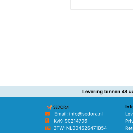
Levering binnen 48 u
Inf
Email: info@sedora.nl
Lev
KvK: 90214706
Pri
BTW: NL004626471B54
Ret