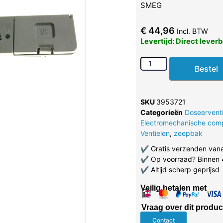
SMEG
€
44,96
Incl. BTW
Levertijd: Direct lever
Bestel
SKU
3953721
Categorieën
Doseerventi
Electromechanische com
Ventielen
,
zeepbak
✔
Gratis verzenden van
✔
Op voorraad? Binnen 
✔
Altijd scherp geprijsd
Veilig betalen met
Vraag over dit produc
Contact