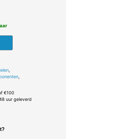
baar
elen
,
ponenten
,
af €100
48 uur geleverd
t?