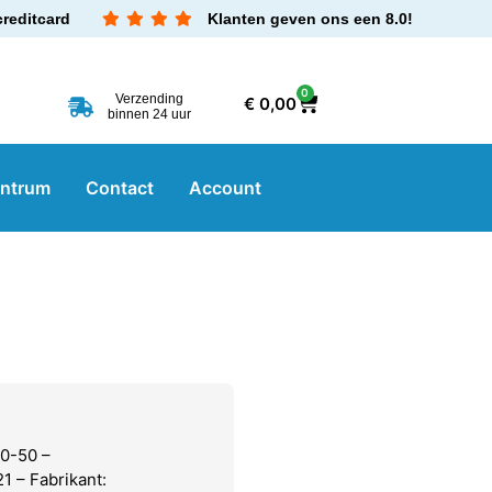
creditcard
Klanten geven ons een 8.0!
0
Verzending
€
0,00
binnen 24 uur
entrum
Contact
Account
0-50 –
 – Fabrikant: