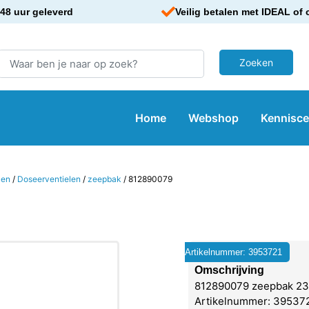
48 uur geleverd
Veilig betalen met IDEAL of 
Home
Webshop
Kennisc
len
/
Doseerventielen
/
zeepbak
/ 812890079
Artikelnummer: 3953721
Omschrijving
812890079 zeepbak 23
Artikelnummer: 3953721