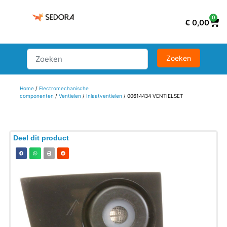
0
€
0,00
Home
/
Electromechanische
componenten
/
Ventielen
/
Inlaatventielen
/ 00614434 VENTIELSET
Deel dit product