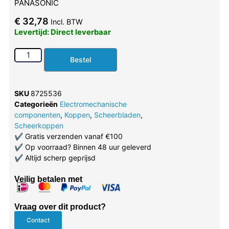
PANASONIC
€
32,78
Incl. BTW
Levertijd: Direct leverbaar
Bestel
SKU
8725536
Categorieën
Electromechanische
componenten
,
Koppen
,
Scheerbladen
,
Scheerkoppen
✔
Gratis verzenden vanaf €100
✔
Op voorraad? Binnen 48 uur geleverd
✔
Altijd scherp geprijsd
Veilig betalen met
Vraag over dit product?
Contact