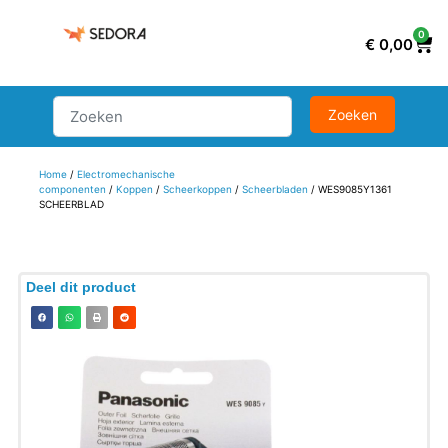
0
€
0,00
Home
/
Electromechanische
componenten
/
Koppen
/
Scheerkoppen
/
Scheerbladen
/ WES9085Y1361
SCHEERBLAD
Deel dit product