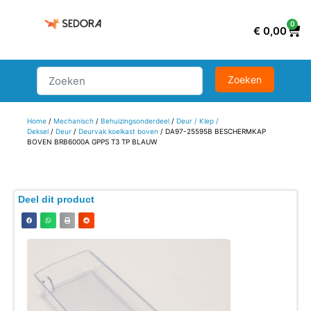
0
€
0,00
Home
/
Mechanisch
/
Behuizingsonderdeel
/
Deur / Klep /
Deksel
/
Deur
/
Deurvak koelkast boven
/ DA97-25595B BESCHERMKAP
BOVEN BRB6000A GPPS T3 TP BLAUW
Deel dit product