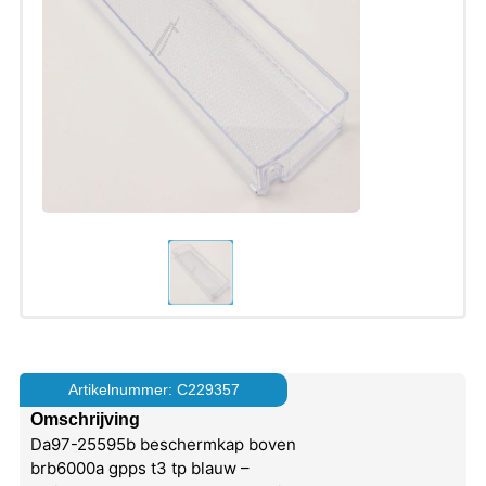
Artikelnummer: C229357
Omschrijving
Da97-25595b beschermkap boven
brb6000a gpps t3 tp blauw –