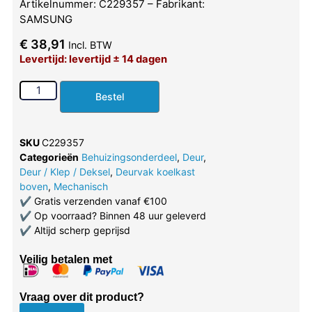
Artikelnummer: C229357 – Fabrikant:
SAMSUNG
€
38,91
Incl. BTW
Levertijd: levertijd ± 14 dagen
Bestel
SKU
C229357
Categorieën
Behuizingsonderdeel
,
Deur
,
Deur / Klep / Deksel
,
Deurvak koelkast
boven
,
Mechanisch
✔
Gratis verzenden vanaf €100
✔
Op voorraad? Binnen 48 uur geleverd
✔
Altijd scherp geprijsd
Veilig betalen met
Vraag over dit product?