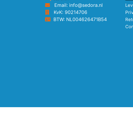
Email: info@sedora.nl
Lev
KvK: 90214706
Pri
BTW: NL004626471B54
Ret
Con