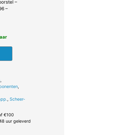
orstel –
96 –
baar
s
,
ponenten
,
app.
,
Scheer-
af €100
48 uur geleverd