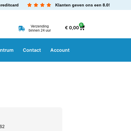
creditcard
Klanten geven ons een 8.0!
0
Verzending
€
0,00
binnen 24 uur
entrum
Contact
Account
62