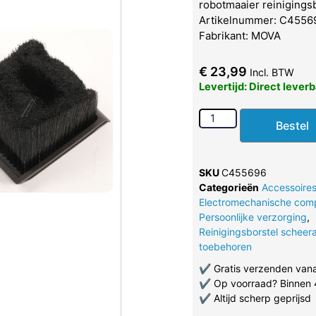
robotmaaier reinigingsb
Artikelnummer: C4556
Fabrikant: MOVA
€
23,99
Incl. BTW
Levertijd: Direct lever
Bestel
SKU
C455696
Categorieën
Accessoire
Electromechanische com
Persoonlijke verzorging
,
Reinigingsborstel scheer
toebehoren
✔
Gratis verzenden van
✔
Op voorraad? Binnen 
✔
Altijd scherp geprijsd