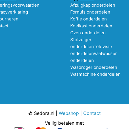
eringsvoorwaarden
Afzuigkap onderdelen
vacyverklaring
Fornuis onderdelen
ourneren
Koffie onderdelen
tact
Koelkast onderdelen
Oven onderdelen
Stofzuiger
onderdelen
Televisie
onderdelen
Vaatwasser
onderdelen
Wasdroger onderdelen
Wasmachine onderdelen
© Sedora.nl |
Webshop
|
Contact
Veilig betalen met