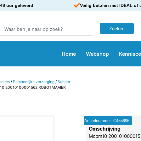
48 uur geleverd
Veilig betalen met IDEAL of 
Home
Webshop
Kennisc
soires
/
Persoonlijke verzorging
/
Scheer-
10 20010100001562 ROBOTMAAIER
Artikelnummer: C455696
Omschrijving
Mcbm10 200101000015