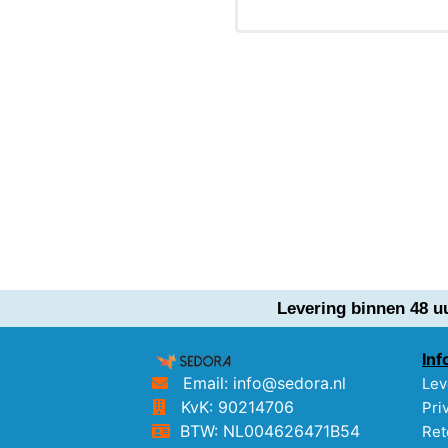
Levering binnen 48 u
Inf
Email: info@sedora.nl
Lev
KvK: 90214706
Pri
BTW: NL004626471B54
Ret