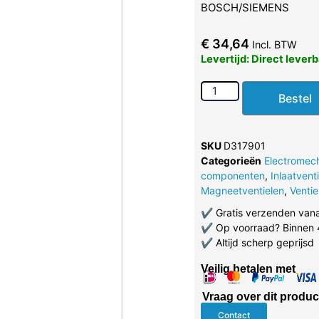
BOSCH/SIEMENS
€
34,64
Incl. BTW
Levertijd: Direct lever
Bestel
SKU
D317901
Categorieën
Electromec
componenten
,
Inlaatvent
Magneetventielen
,
Ventie
✔
Gratis verzenden van
✔
Op voorraad? Binnen 
✔
Altijd scherp geprijsd
Veilig betalen met
Vraag over dit produc
Contact