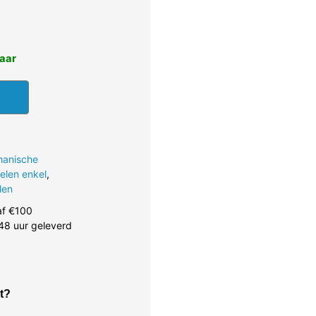
baar
hanische
ielen enkel
,
len
af €100
48 uur geleverd
t?