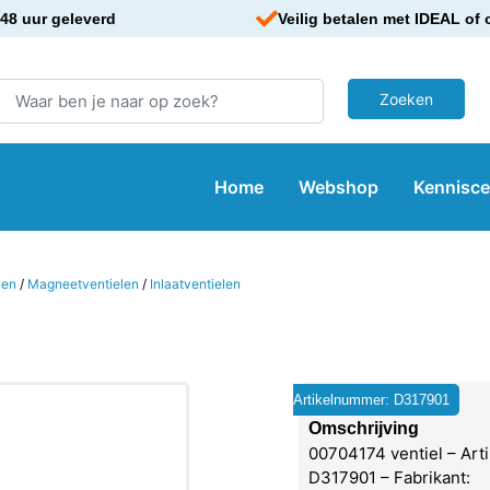
48 uur geleverd
Veilig betalen met IDEAL of 
Home
Webshop
Kennisc
len
/
Magneetventielen
/
Inlaatventielen
Artikelnummer: D317901
Omschrijving
00704174 ventiel – Art
D317901 – Fabrikant: