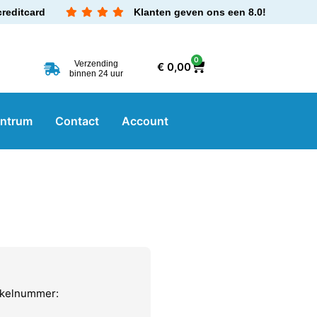
creditcard
Klanten geven ons een 8.0!
0
Verzending
€
0,00
binnen 24 uur
entrum
Contact
Account
ikelnummer: