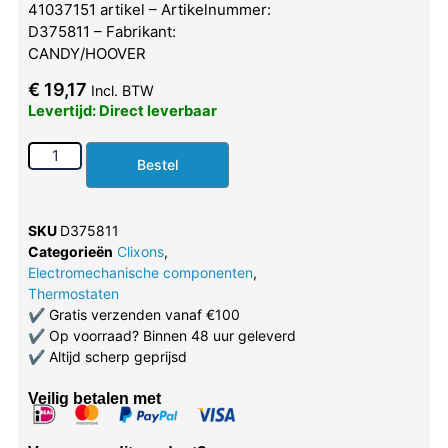
41037151 artikel – Artikelnummer:
D375811 – Fabrikant:
CANDY/HOOVER
€
19,17
Incl. BTW
Levertijd: Direct leverbaar
Bestel
SKU
D375811
Categorieën
Clixons
,
Electromechanische componenten
,
Thermostaten
✔
Gratis verzenden vanaf €100
✔
Op voorraad? Binnen 48 uur geleverd
✔
Altijd scherp geprijsd
Veilig betalen met