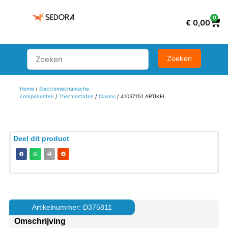
0
€
0,00
Home
/
Electromechanische
componenten
/
Thermostaten
/
Clixons
/ 41037151 ARTIKEL
Deel dit product
Artikelnummer: D375811
Omschrijving