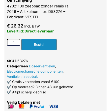
Omschrijving
42021100 zeepbak zonder relais ral
7046 – Artikelnummer: D53276 –
Fabrikant: VESTEL
€
26,32
Incl. BTW
Levertijd: Direct leverbaar
Bestel
SKU
D53276
Categorieën
Doseerventielen
,
Electromechanische componenten
,
Ventielen
,
zeepbak
✔
Gratis verzenden vanaf €100
✔
Op voorraad? Binnen 48 uur geleverd
✔
Altijd scherp geprijsd
Veilig betalen met