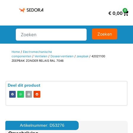
0
€
0,00
Home
/
Electromechanische
componenten
/
Ventielen
/
Doseerventielen
/
zeepbak
/ 42021100
ZEEPBAK ZONDER RELAIS RAL 7046
Deel dit product
Artikelnummer: D53276