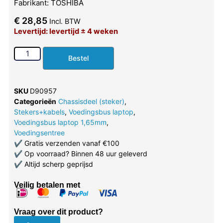
Fabrikant: TOSHIBA
€
28,85
Incl. BTW
Levertijd: levertijd ± 4 weken
Bestel
SKU
D90957
Categorieën
Chassisdeel (steker)
,
Stekers+kabels
,
Voedingsbus laptop
,
Voedingsbus laptop 1,65mm
,
Voedingsentree
✔
Gratis verzenden vanaf €100
✔
Op voorraad? Binnen 48 uur geleverd
✔
Altijd scherp geprijsd
Veilig betalen met
Vraag over dit product?