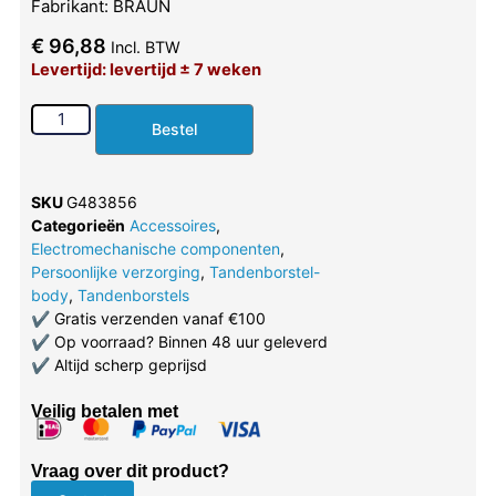
Fabrikant: BRAUN
€
96,88
Incl. BTW
Levertijd: levertijd ± 7 weken
Bestel
SKU
G483856
Categorieën
Accessoires
,
Electromechanische componenten
,
Persoonlijke verzorging
,
Tandenborstel-
body
,
Tandenborstels
✔
Gratis verzenden vanaf €100
✔
Op voorraad? Binnen 48 uur geleverd
✔
Altijd scherp geprijsd
Veilig betalen met
Vraag over dit product?