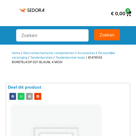
0
€
0,00
Home
/
Electromechanische componenten
/
Accessoires
/
Persoonlijke
verzorging
/
Tandenborstels
/
Tandenborstel-body
/ 81478103
BORSTELKOP D21 BLAUW, 4 MODI
Deel dit product