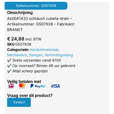
Artikelnummer: G507638
Omschrijving
As0041432 schlauch cubeta-drain –
Artikelnummer: G507638 – Fabrikant:
BRANDT
€
24,88
Incl. BTW
SKU
G507638
Categorieën
Aansluitmateriaal
,
Mechanisch
,
Slangen
,
Verbindingsslang
✔
Gratis verzenden vanaf €100
✔
Op voorraad? Binnen 48 uur geleverd
✔
Altijd scherp geprijsd
Veilig betalen met
Vraag over dit product?
Contact