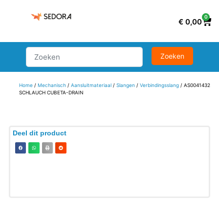
0
€
0,00
Home
/
Mechanisch
/
Aansluitmateriaal
/
Slangen
/
Verbindingsslang
/ AS0041432
SCHLAUCH CUBETA-DRAIN
Deel dit product