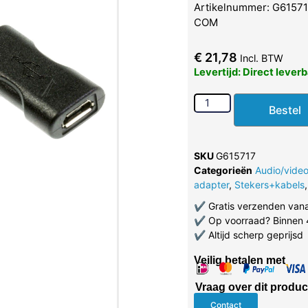
Artikelnummer: G615717
COM
€
21,78
Incl. BTW
Levertijd: Direct lever
Bestel
SKU
G615717
Categorieën
Audio/vide
adapter
,
Stekers+kabels
✔
Gratis verzenden van
✔
Op voorraad? Binnen 
✔
Altijd scherp geprijsd
Veilig betalen met
Vraag over dit produc
Contact