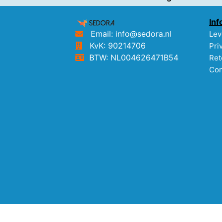
Inf
Email: info@sedora.nl
Lev
KvK: 90214706
Pri
BTW: NL004626471B54
Ret
Con