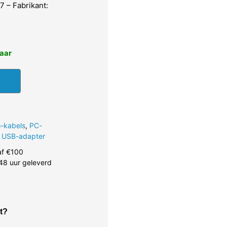
 – Fabrikant:
baar
o-kabels
,
PC-
,
USB-adapter
af €100
48 uur geleverd
t?