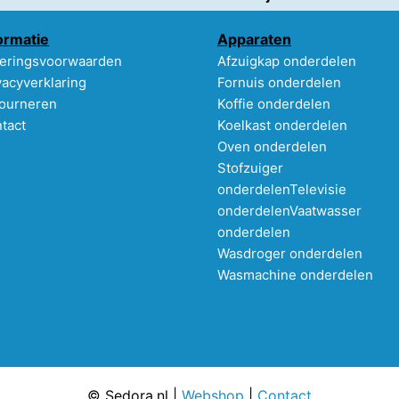
ormatie
Apparaten
eringsvoorwaarden
Afzuigkap onderdelen
vacyverklaring
Fornuis onderdelen
ourneren
Koffie onderdelen
tact
Koelkast onderdelen
Oven onderdelen
Stofzuiger
onderdelen
Televisie
onderdelen
Vaatwasser
onderdelen
Wasdroger onderdelen
Wasmachine onderdelen
© Sedora.nl |
Webshop
|
Contact