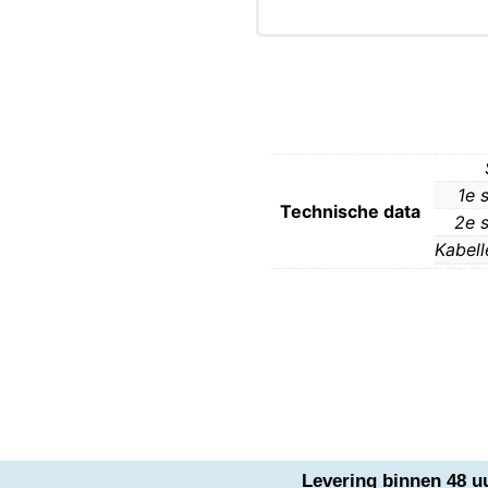
1e 
Technische data
2e s
Kabell
Levering binnen 48 u