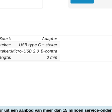
Soort:
Adapter
steker:
USB type C – steker
teker:
Micro-USB-2.0-B-contra
engte:
0 mm
ur uit een aanbod van meer dan 15 miljoen service-onder