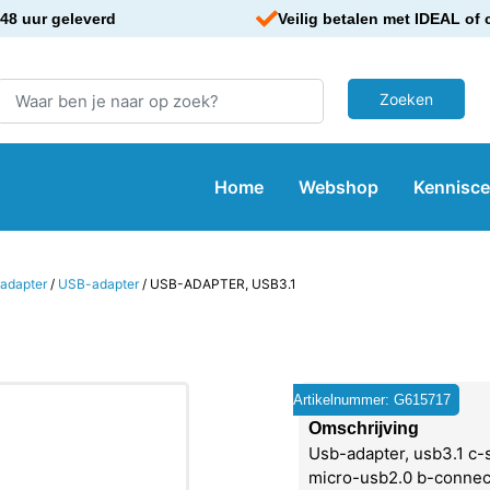
48 uur geleverd
Veilig betalen met IDEAL of 
Home
Webshop
Kennisc
adapter
/
USB-adapter
/ USB-ADAPTER, USB3.1
Artikelnummer: G615717
Omschrijving
Usb-adapter, usb3.1 c-
micro-usb2.0 b-connec