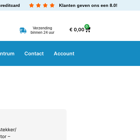
creditcard
Klanten geven ons een 8.0!
0
Verzending
€
0,00
binnen 24 uur
entrum
Contact
Account
stekker/
tor –