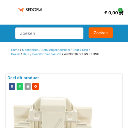
0
€
0,00
Home
/
Mechanisch
/
Behuizingsonderdeel
/
Deur / Klep /
Deksel
/
Deur
/
Deurslot mechanisch
/ 49030536 DEURSLUITING
Deel dit product